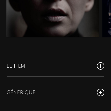
LE FILM
Note di Notte
(sous-titrage en français)
Mot de passe : NotesdeNuit
GÉNÉRIQUE
Note di Notte
(English subtitles)
Un film de
MARCUS BORJA