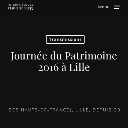
Skip
Menu
to
Close
main
Menu
content
Transmissions
Journée du Patrimoine
2016 à Lille
ES HAUTS-DE-FRANCE), LILLE, DEPUIS 2015 •