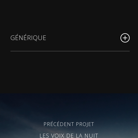
GÉNÉRIQUE
Textes de
Marcus Borja, Haïla Hessou, Jean-Luc
Lagarce, Molière, Lucas Samain, William
Shakespeare, Jean Tardieu, Anton Tchekhov
Concept et mise en scène :
Marcus Borja
© Crédit photos :
Simon Gosselin
PRÉCÉDENT PROJET
Avec :
LES VOIX DE LA NUIT
Peio Berterretche, Claire Catherine, Morgane El