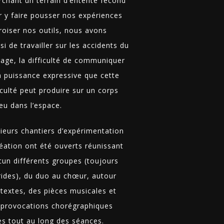
rchant un terrain d’entente fécond
r y faire pousser nos expériences
roiser nos outils, nous avons
si de travailler sur les accidents du
gage, la difficulté de communiquer
la puissance expressive que cette
iculté peut produire sur un corps
eu dans l’espace.
sieurs chantiers d’expérimentation
réation ont été ouverts réunissant
cun différents groupes (toujours
rides), du duo au chœur, autour
 textes, des pièces musicales et
 provocations chorégraphiques
es tout au long des séances.