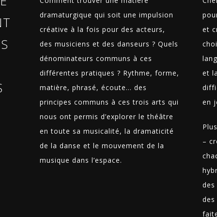
E
Comment trouver une matière
Che
dramaturgique qui soit une impulsion
pou
NT
créative à la fois pour des acteurs,
et c
ES
des musiciens et des danseurs ? Quels
choi
dénominateurs communs à ces
lan
différentes pratiques ? Rythme, forme,
et 
S
matière, phrasé, écoute… des
diff
principes communs à ces trois arts qui
en j
S
nous ont permis d’explorer le théâtre
Plu
en toute sa musicalité, la dramaticité
– c
de la danse et le mouvement de la
cha
musique dans l’espace.
hyb
des
des
fait