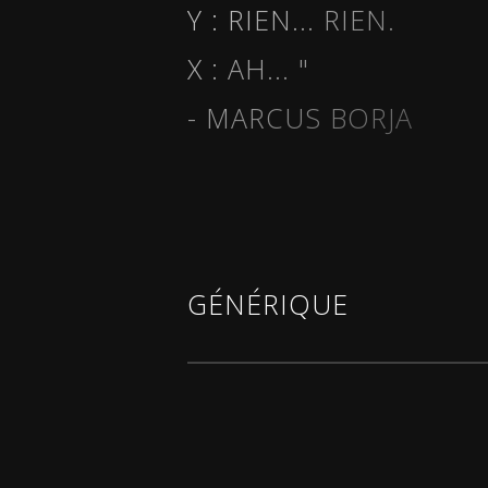
Y : RIEN... RIEN.
X : AH... "
- MARCUS BORJA
GÉNÉRIQUE
Textes de
Samuel Beckett, Marcus B
Patrick Kermann, Ghérasim Luca et J