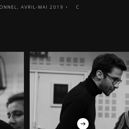
L, AVRIL-MAI 2019 •
CONSERVATOIRE DE LILL