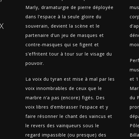
Marly, dramaturgie de pierre déployée
musi
dans l’espace à la seule gloire du
corp
X
souverain, devient la scène et le
d’a
partenaire d’un jeu de masques et
dén
contre-masques qui se figent et
moi
s’effritent tour à tour sur le visage du
Per
pouvoir.
mus
La voix du tyran est mise à mal par les
et 
voix innombrables de ceux que le
Mar
marbre n’a pas (encore) figés. Des
du P
voix libres d’embrasser l’espace et y
pro
faire résonner le chant des vaincus et
dép
le revers des vainqueurs sous le
Pôl
regard impassible (ou presque) des
Bill