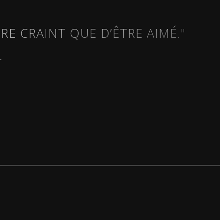
TRE CRAINT QUE D’ÊTRE AIMÉ."
L
de La Boétie, Georg
Conception, mise en scène 
e, Franz Kafka,
Borja
vel, Sénèque, William