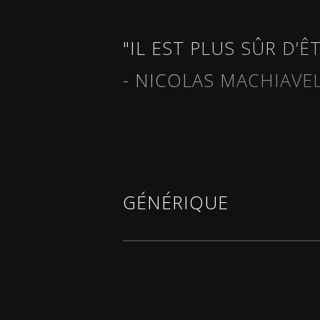
"IL EST PLUS SÛR D’Ê
- NICOLAS MACHIAVE
GÉNÉRIQUE
Textes de
Charlotte Avias, Etienne 
Büchner, Fiodor Dostoievski, Euripid
Choderlos de Laclos, Nicolas Machia